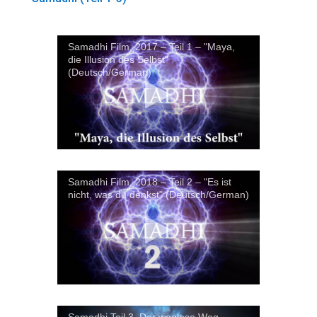
Samadhi Film, 2017 – Teil 1 – "Maya,
die Illusion des Selbst"
(Deutsch/German)
Samadhi Film, 2018 – Teil 2 – "Es ist
nicht, was du denkst" (Deutsch/German)
Samadhi Teil 3, Der weglose Weg -