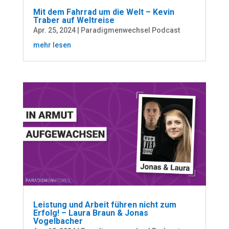
Mit dem Fahrrad um die Welt – Kevin
Traber auf Weltreise
Apr. 25, 2024
|
Paradigmenwechsel Podcast
mehr lesen
Leistung und Arbeit führen nicht zum
Erfolg! – Laura Braun & Jonas
Vogelbacher